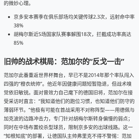
的微妙心理。
京多安本赛季在俱乐部场均关键传球2.3次，远射命中率
38%
胡梅尔斯近5场国家队赛事解围18次，拦截成功率高达
85%
旧帅的战术棋局：范加尔的“反戈一击”
范加尔此番重返世界杯舞台，早已不是2014年那个率队闯入
四强的“橙衣统帅”。他近年因健康问题短暂隐退，但战术嗅
觉依旧敏锐。面对曾效力自己麾下的德国旧将，范加尔在接
受采访时直言：“我知道他们的跑位习惯，也知道他们防守的
薄弱环节。”他极有可能在首战采用不对称阵型——用德佩与
加克波的边路冲击力，专门针对胡梅尔斯转身偏慢的弱点；
同时在中场布置绞杀型球员，限制京多安的出球线路。这一
“知根知底”的部署，让德国队主帅弗里克不得不警惕：范加