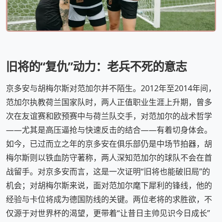
旧将的“复仇”动力：老兵不死的意志
京多安与胡梅尔斯对范加尔并不陌生。2012年至2014年间，
范加尔执教荷兰国家队时，两人正值职业生涯上升期，曾多
次在友谊赛和欧预赛中与荷兰队交手，对范加尔的战术哲学
——尤其是高压逼抢与快速反击的结合——有着切身体会。
如今，已过而立之年的京多安在俱乐部仍是中场节拍器，胡
梅尔斯则以铁血防守著称，两人深知范加尔的球队不会在首
战留手。对京多安而言，这是一次证明“旧将也能破旧局”的
机会；对胡梅尔斯来说，面对范加尔麾下犀利的锋线，他的
经验与卡位将成为德国防线的关键。两位老将的求胜欲，不
仅源于对世界杯的渴望，更带着“让昔日主帅见识今日成长”