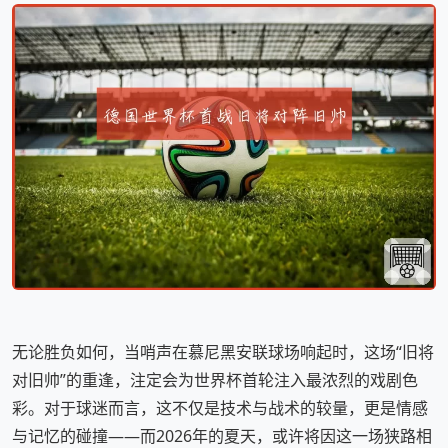
无论胜负如何，当哨声在慕尼黑安联球场响起时，这场“旧将
对旧帅”的重逢，注定会为世界杯首轮注入最浓烈的戏剧色
彩。对于球迷而言，这不仅是技术与战术的较量，更是情感
与记忆的碰撞——而2026年的夏天，或许将因这一场狭路相