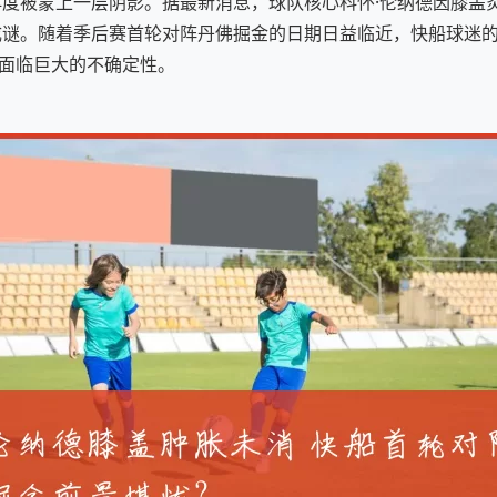
度被蒙上一层阴影。据最新消息，球队核心科怀·伦纳德因膝盖
成谜。随着季后赛首轮对阵丹佛掘金的日期日益临近，快船球迷
今面临巨大的不确定性。