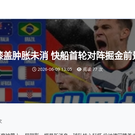
膝盖肿胀未消 快船首轮对阵掘金前
2026-06-09 13:05
阅读 77 次
文