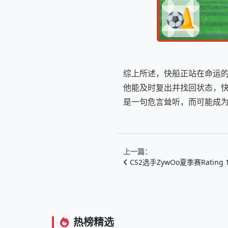
综上所述，快船正站在命运
他能及时复出并找回状态，快
是一句危言耸听，而可能成
上一篇：
CS2选手ZywOo夏季赛Rating 
热榜精选