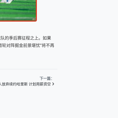
球队的季后赛征程之上。如果
首轮对阵掘金前景堪忧”将不再
下一篇：
人放弃续约哈里斯 计划用薪资空