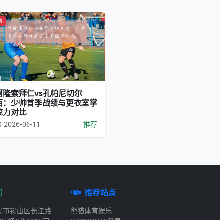
4
阿隆索拜仁vs孔帕尼切尔
西：少帅首季战绩与更衣室掌
控力对比
2026-06-11
推荐
们
推荐站点
锡市锡山区长江路
熊猫体育娱乐