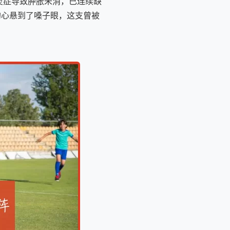
炎症导致肿胀未消，已连续缺
的心悬到了嗓子眼，这支曾被