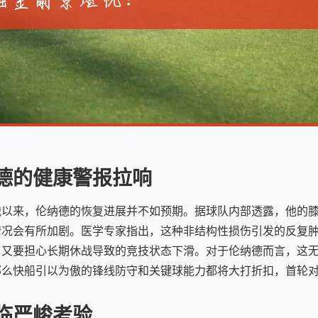
德的健康警报拉响
战以来，伦纳德的恢复进展并不如预期。据球队内部透露，他的
情况会有所加剧。医学专家指出，这种非结构性损伤引发的反复
，又要担心长期休战导致的竞技状态下滑。对于伦纳德而言，这
那么快船引以为傲的锋线防守和关键球能力都将大打折扣，首轮
临严峻考验