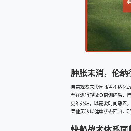
肿胀未消，伦纳
自常规赛末段因膝盖不适休
至在进行轻微负荷训练后，
更难处理，既需要时间静养
果他无法以健康状态回归，
快船战术体系面