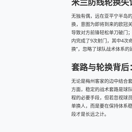
米兰防线轮换失
无独有偶，远在亚平宁半岛的
换，意图为即将到来的欧冠关
导致对方前锋轻松单刀破门
内完成了9次射门，其中4次
换”，忽略了球队战术体系的
套路与轮换背后
无论是梅州客家的边中结合套
方面，稳定的战术套路是球
程的必要手段，但若忽视球
单换人，而是要在保持体系
段才是长远之计。