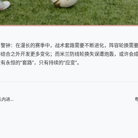
了警钟：在漫长的赛季中，战术套路需要不断进化，阵容轮换需
中结合之外开发更多变化；而米兰防线轮换失误遭炮轰，或许会
有永恒的“套路”，只有持续的“应变”。
队内进…