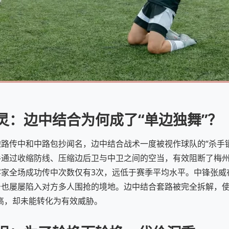
灵：边中结合为何成了“单边独舞”？
路传中和中路包抄闻名，边中结合战术一度被视作球队的“杀手
手通过收缩防线、压缩边后卫与中卫之间的空当，有效阻断了梅
客家全场成功传中次数仅有3次，远低于赛季平均水平。中锋张威
也屡屡陷入对方多人围抢的境地。边中结合套路被完全拆解，使
高，却未能转化为有效威胁。