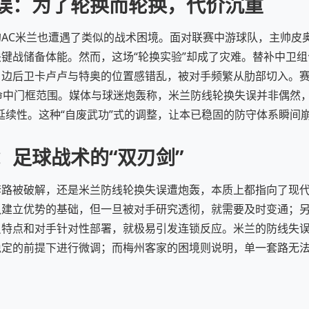
误：为了轮换而轮换，代价沉重
AC米兰也遭遇了类似的战术困境。面对联赛中游球队，主帅皮
键战储备体能。然而，这场“轮换实验”却成了灾难。替补中卫
；边后卫卡卢卢与特奥的位置感错乱，被对手频繁从肋部切入。
命中门框范围。媒体与球迷炮轰称，米兰防线轮换失误并非偶然，
延续性。这种“自废武功”式的调整，让本已稳固的防守体系瞬间崩
：足球战术的“双刃剑”
路被破解，还是米兰防线轮换失误遭炮轰，本质上都指向了现代
队建立优势的基础，但一旦被对手研究透彻，就需要及时变通；
员特点和对手针对性部署，就极易引发连锁反应。米兰的防线失
稳定的前提下进行微调；而梅州客家的困境则说明，单一套路无