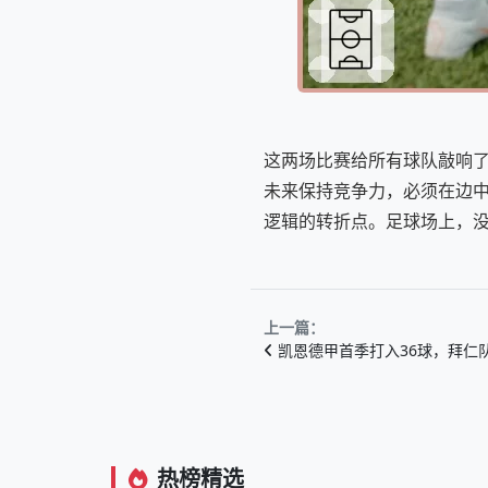
这两场比赛给所有球队敲响
未来保持竞争力，必须在边
逻辑的转折点。足球场上，没
上一篇：
凯恩德甲首季打入36球，拜仁
热榜精选