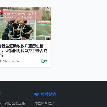
4
哈登生涯助攻数升至历史第
七，火箭旧将转型控卫是否成
功？
2026-07-02
推荐
们
推荐站点
锡市锡山区长江路
熊猫体育娱乐