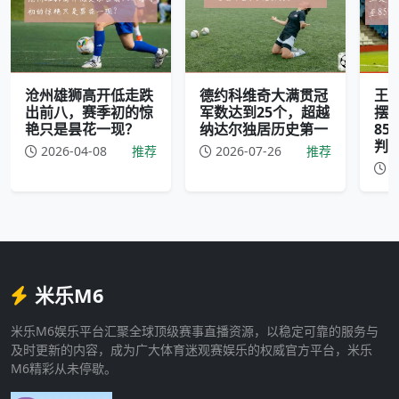
沧州雄狮高开低走跌
德约科维奇大满贯冠
王
出前八，赛季初的惊
军数达到25个，超越
摆
艳只是昙花一现？
纳达尔独居历史第一
8
判
2026-04-08
推荐
2026-07-26
推荐
2
米乐M6
米乐M6娱乐平台汇聚全球顶级赛事直播资源，以稳定可靠的服务与
及时更新的内容，成为广大体育迷观赛娱乐的权威官方平台，米乐
M6精彩从未停歇。