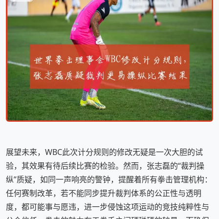
展望未来，WBC此次计分规则的修改无疑是一次大胆的试
验，其效果有待后续比赛的检验。然而，张志磊的“裁判操
纵”质疑，如同一声响亮的警钟，提醒着所有拳击管理机构：
任何赛制改革，若不能同步提升裁判体系的公正性与透明
度，都可能事与愿违，进一步侵蚀这项运动的竞技纯粹性与