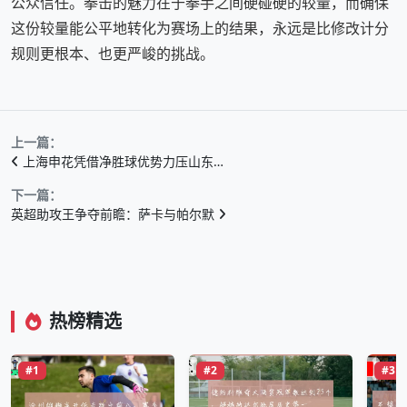
公众信任。拳击的魅力在于拳手之间硬碰硬的较量，而确保
这份较量能公平地转化为赛场上的结果，永远是比修改计分
规则更根本、也更严峻的挑战。
上一篇：
上海申花凭借净胜球优势力压山东…
下一篇：
英超助攻王争夺前瞻：萨卡与帕尔默
热榜精选
#1
#2
#3