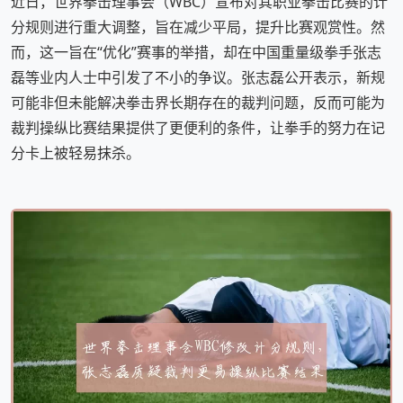
近日，世界拳击理事会（WBC）宣布对其职业拳击比赛的计
分规则进行重大调整，旨在减少平局，提升比赛观赏性。然
而，这一旨在“优化”赛事的举措，却在中国重量级拳手张志
磊等业内人士中引发了不小的争议。张志磊公开表示，新规
可能非但未能解决拳击界长期存在的裁判问题，反而可能为
裁判操纵比赛结果提供了更便利的条件，让拳手的努力在记
分卡上被轻易抹杀。