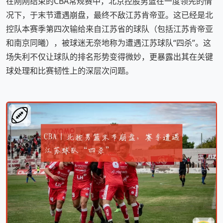
在刚刚结束的CBA常规赛中，北京控股男篮在一度领先的情
况下，于末节遭遇崩盘，最终不敌江苏肯帝亚。这已经是北
控队本赛季第四次输给来自江苏省的球队（包括江苏肯帝亚
和南京同曦），被球迷无奈地称为遭遇江苏球队“四杀”。这
场失利不仅让球队的排名形势变得微妙，更暴露出其在关键
球处理和比赛韧性上的深层次问题。