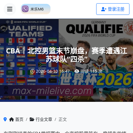
登录注册
CBA｜北控男篮末节崩盘，赛季遭遇江
苏球队“四杀”
2026-04-10 16:47
阅读 115 次
首页
行业文章
正文