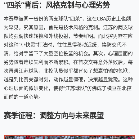
“四杀”背后：风格克制与心理劣势
本赛季被同一省份的两支球队“四杀”，这在CBA历史上也颇
为罕见。究其原因，首先是技术风格的克制。江苏的两支球
队均强调快速转换和外线投射，节奏鲜明。而北控男篮在应
对这种“小快灵”打法时，往往显得移动迟缓，换防交代不
清，给对手留下了大量空位投篮的机会。其次，心理层面的
劣势随着连续失利而不断累积。在首次交锋意外落败后，每
次再遇江苏球队，北控队员似乎都背负了想赢怕输的包袱，
越是到比赛关键时刻，动作越显僵硬，决策越显犹豫。这种
心理层面的微妙变化，使得“江苏球队”仿佛成了横亘在北控
面前的一道心墙。
赛季征程：调整方向与未来展望