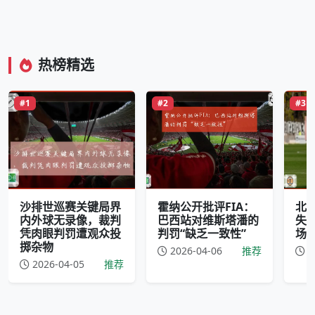
热榜精选
#1
#2
#3
沙排世巡赛关键局界
霍纳公开批评FIA：
北
内外球无录像，裁判
巴西站对维斯塔潘的
失误
凭肉眼判罚遭观众投
判罚“缺乏一致性”
场
掷杂物
2026-04-06
推荐
2
2026-04-05
推荐